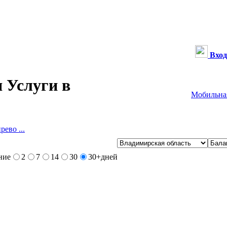
Вход
 Услуги в
Мобильна
рево ...
ние
2
7
14
30
30+
дней