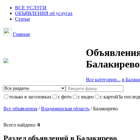
ВСЕ УСЛУГИ
ОБЪЯВЛЕНИЯ об услугах
Статьи
Главная
Объявления
Балакирево
Все категории...
в Балаки
только в заголовках
с фото
с видео
с картой
За послед
Все объявления
/
Владимирская область
/ Балакирево
Всего найдено:
0
Раздел объявлений в Балакирево