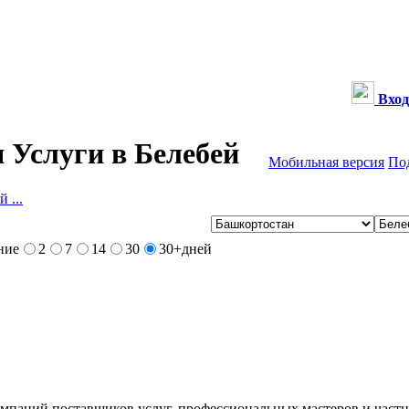
Вход
 Услуги в Белебей
Мобильная версия
По
 ...
ние
2
7
14
30
30+
дней
компаний поставщиков услуг, профессиональных мастеров и част