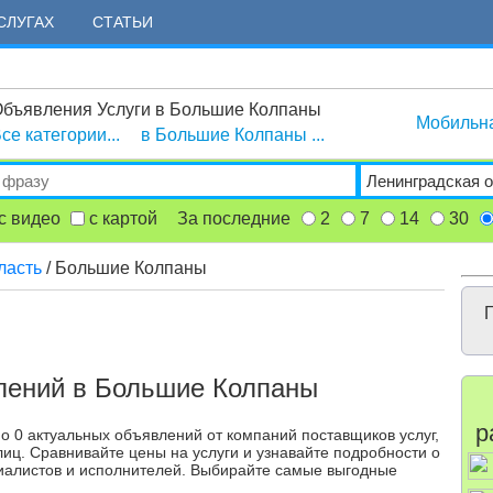
СЛУГАХ
СТАТЬИ
бъявления Услуги в Большие Колпаны
Мобильн
се категории...
в Большие Колпаны ...
с видео
с картой
За последние
2
7
14
30
ласть
/ Большие Колпаны
Г
лений в Большие Колпаны
р
 0 актуальных объявлений от компаний поставщиков услуг,
иц. Сравнивайте цены на услуги и узнавайте подробности о
иалистов и исполнителей. Выбирайте самые выгодные