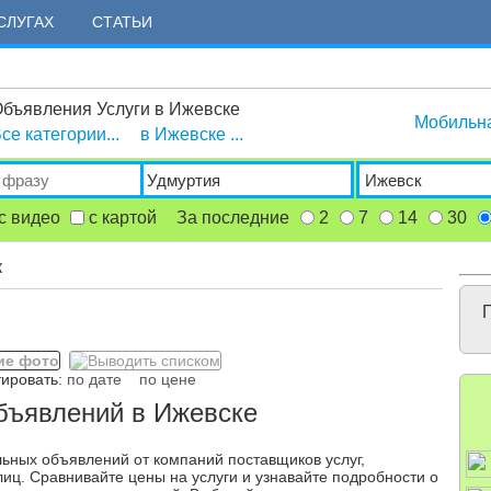
СЛУГАХ
СТАТЬИ
бъявления Услуги в Ижевске
Мобильн
се категории...
в Ижевске ...
с видео
с картой
За последние
2
7
14
30
к
Г
ровать:
по дате
по цене
бъявлений в Ижевске
льных объявлений от компаний поставщиков услуг,
иц. Сравнивайте цены на услуги и узнавайте подробности о