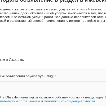
о дела и желаете рассказать о своих услугах жителям в Ижевске, 
тво нашей доски объявлений об услугах заключается в том, что м
елем и заказчиком услуг и работ. Все данные исполнителей откры
упный и эффективный способ привлечения клиентов на любые виды 
иям в Ижевске.
ке объявлений obyavleniya-uslugi.ru.
йте Obyavleniya-uslugi.ru являются собственностью их владельцев.
овательским соглашением
и
Политикой конфиденциальности
.