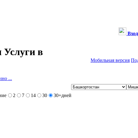
Вход
 Услуги в
Мобильная версия
По
но ...
ние
2
7
14
30
30+
дней