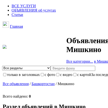
ВСЕ УСЛУГИ
ОБЪЯВЛЕНИЯ об услугах
Статьи
Главная
Объявления
Мишкино
Все категории...
в Мишки
только в заголовках
с фото
с видео
с картой
За послед
Все объявления
/
Башкортостан
/ Мишкино
Всего найдено:
0
Раздел объявлений в Мишкино