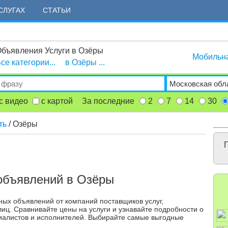
СЛУГАХ
СТАТЬИ
бъявления Услуги в Озёры
Мобильн
се категории...
в Озёры ...
с видео
с картой
За последние
2
7
14
30
ть
/ Озёры
Г
объявлений в Озёры
ных объявлений от компаний поставщиков услуг,
иц. Сравнивайте цены на услуги и узнавайте подробности о
иалистов и исполнителей. Выбирайте самые выгодные