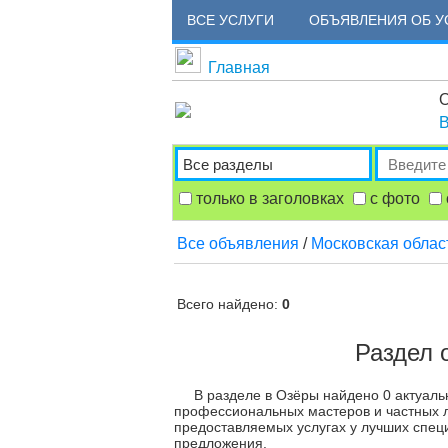
ВСЕ УСЛУГИ
ОБЪЯВЛЕНИЯ ОБ У
Главная
О
В
только в заголовках
с фото
Все объявления
/
Московская облас
Всего найдено:
0
Раздел 
В разделе в Озёры найдено 0 актуаль
профессиональных мастеров и частных л
предоставляемых услугах у лучших спец
предложения.