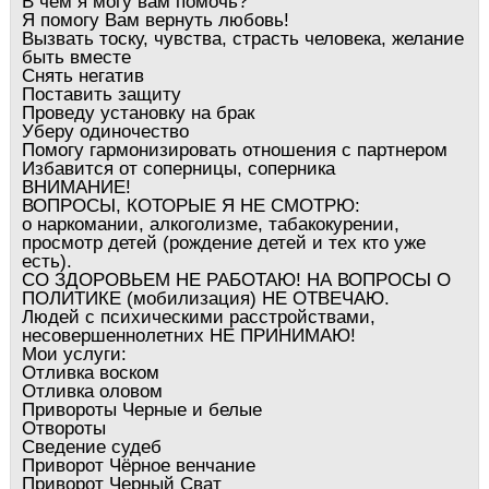
В чем я могу вам помочь?
Я помогу Вам вернуть любовь!
Вызвать тоску, чувства, страсть человека, желание
быть вместе
Снять негатив
Поставить защиту
Проведу установку на брак
Уберу одиночество
Помогу гармонизировать отношения с партнером
Избавится от соперницы, соперника
ВНИМАНИЕ!
ВОПРОСЫ, КОТОРЫЕ Я НЕ СМОТРЮ:
о наркомании, алкоголизме, табакокурении,
просмотр детей (рождение детей и тех кто уже
есть).
СО ЗДОРОВЬЕМ НЕ РАБОТАЮ! НА ВОПРОСЫ О
ПОЛИТИКЕ (мобилизация) НЕ ОТВЕЧАЮ.
Людей с психическими расстройствами,
несовершеннолетних НЕ ПРИНИМАЮ!
Мои услуги:
Отливка воском
Отливка оловом
Привороты Черные и белые
Отвороты
Сведение судеб
Приворот Чёрное венчание
Приворот Черный Сват