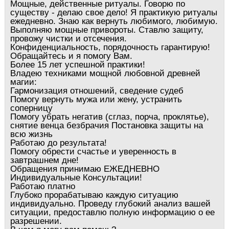
Мощные, действенные ритуалы. Говорю по
существу - делаю свое дело! Я практикую ритуалы
ежедневно. Знаю как вернуть любимого, любимую.
Выполняю мощные привороты. Ставлю защиту,
провожу чистки и отсечения.
Конфиденциальность, порядочность гарантирую!
Обращайтесь и я помогу Вам.
Более 15 лет успешной практики!
Владею техниками мощной любовной древней
магии:
Гармонизация отношений, сведение судеб
Помогу вернуть мужа или жену, устранить
соперницу
Помогу убрать негатив (сглаз, порча, проклятье),
снятие венца безбрачия Постановка защиты на
всю жизнь
Работаю до результата!
Помогу обрести счастье и уверенность в
завтрашнем дне!
Обращения принимаю ЕЖЕДНЕВНО
Индивидуальные Консультации!
Работаю платно
Глубоко прорабатываю каждую ситуацию
индивидуально. Проведу глубокий анализ вашей
ситуации, предоставлю полную информацию о ее
разрешении.