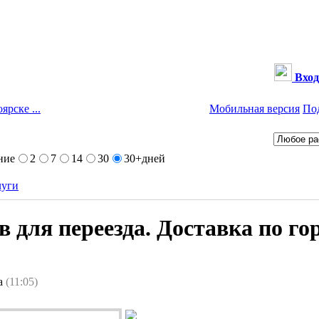
Вход
ярске ...
Мобильная версия
По
ние
2
7
14
30
30+
дней
луги
 для переезда. Доставка по го
ра
(11:05)