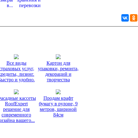
Все виды
Картон для
страховых услуг,
упаковки, ремонта,
кредиты, лизинг.
декораций и
Быстро и удобно.
творчества
асадные кассеты
Продам крафт
RoofExpert
бумагу в рулоне, 9
решение для
метров, шириной
современного
84см
дизайна вашего...