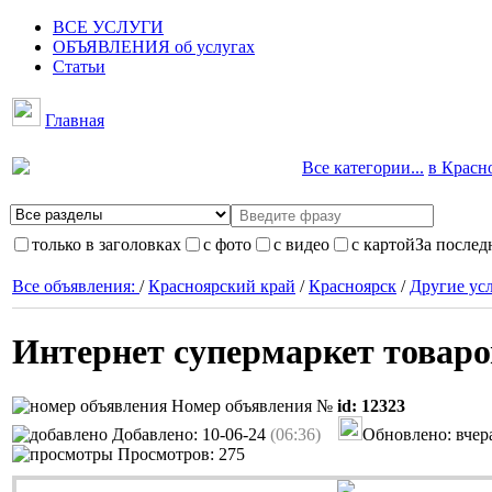
ВСЕ УСЛУГИ
ОБЪЯВЛЕНИЯ об услугах
Статьи
Главная
Все категории...
в Красно
только в заголовках
с фото
с видео
с картой
За послед
Все объявления:
/
Красноярский край
/
Красноярск
/
Другие ус
Интернет супермаркет товаров
Номер объявления №
id: 12323
Добавлено: 10-06-24
(06:36)
Обновлено: вче
Просмотров: 275