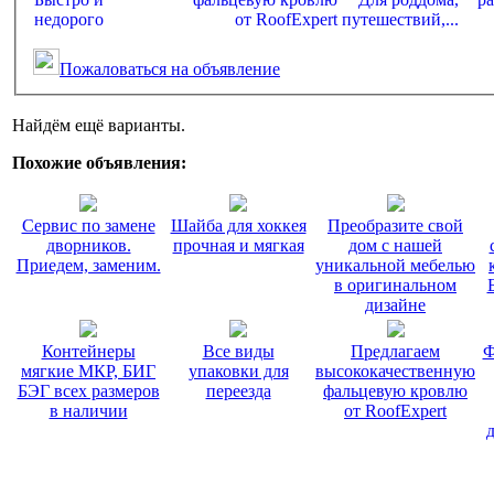
Пожаловаться на объявление
Найдём ещё варианты.
Похожие объявления:
Сервис по замене
Шайба для хоккея
Преобразите свой
дворников.
прочная и мягкая
дом с нашей
Приедем, заменим.
уникальной мебелью
в оригинальном
дизайне
Контейнеры
Все виды
Предлагаем
Ф
мягкие МКР, БИГ
упаковки для
высококачественную
БЭГ всех размеров
переезда
фальцевую кровлю
в наличии
от RoofExpert