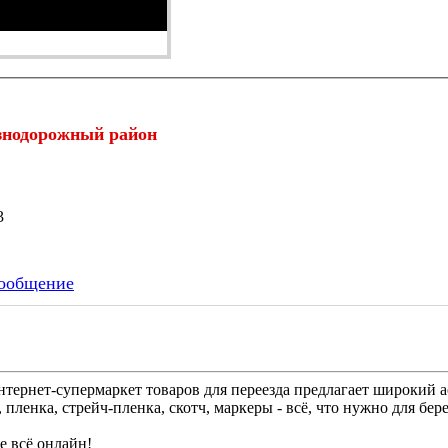
знодорожный район
23
ообщение
альный переезд начинается с правильной подготовки! Интернет-супермаркет товаров для переезда предлагает 
пленка, стрейч-пленка, скотч, маркеры - всё, что нужно для бе
те всё онлайн!