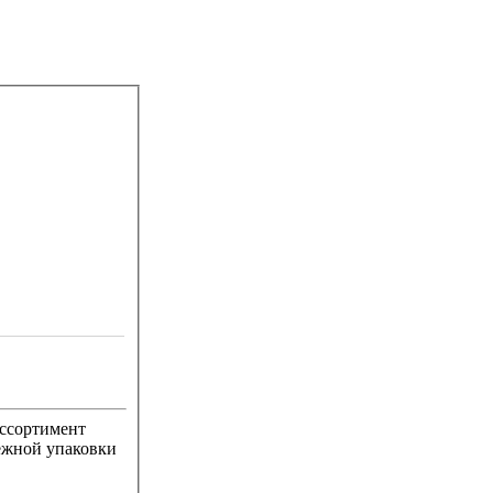
широкий ассортимент
режной упаковки