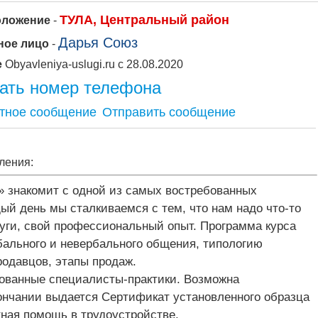
ТУЛА, Центральный район
оложение
-
Дарья Союз
ное лицо
-
е
Obyavleniya-uslugi.ru с 28.08.2020
ать номер телефона
Отправить сообщение
ления:
 знакомит с одной из самых востребованных
ый день мы сталкиваемся с тем, что нам надо что-то
луги, свой профессиональный опыт. Программа курса
бального и невербального общения, типологию
родавцов, этапы продаж.
ованные специалисты-практики. Возможна
кончании выдается Сертификат установленного образца
тная помощь в трудоустройстве.