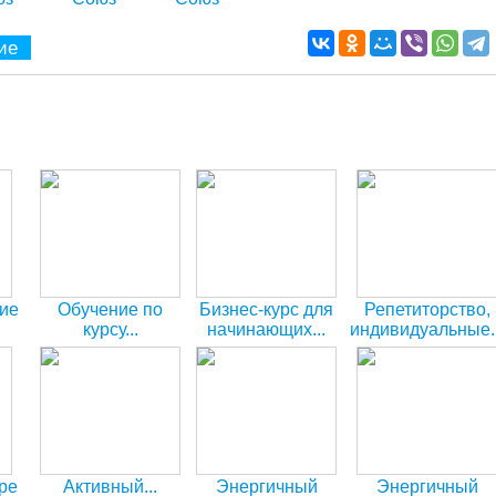
ие
ие
Обучение по
Бизнес-курс для
Репетиторство,
курсу...
начинающих...
индивидуальные..
ской
Составление
предпринимателей
консультации,
бизнес-планов
помощь
ре
Активный...
Энергичный
Энергичный