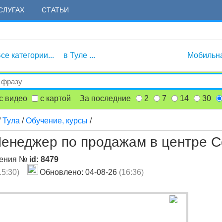
СЛУГАХ
СТАТЬИ
се категории...
в Туле ...
Мобильн
с видео
с картой
За последние
2
7
14
30
/
Тула
/
Обучение, курсы
/
Менеджер по продажам в центре 
ления №
id: 8479
15:30)
Обновлено: 04-08-26
(16:36)