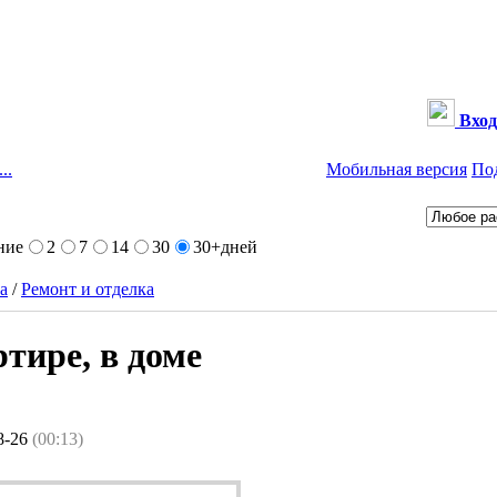
Вход
..
Мобильная версия
По
ние
2
7
14
30
30+
дней
а
/
Ремонт и отделка
ртире, в доме
8-26
(00:13)