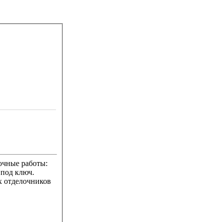
очные работы:
 под ключ.
х отделочников