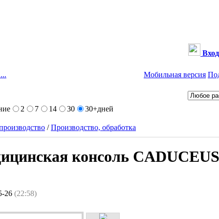
Вход
...
Мобильная версия
По
ние
2
7
14
30
30+
дней
производство
/
Производство, обработка
едицинская консоль CADUCEU
5-26
(22:58)