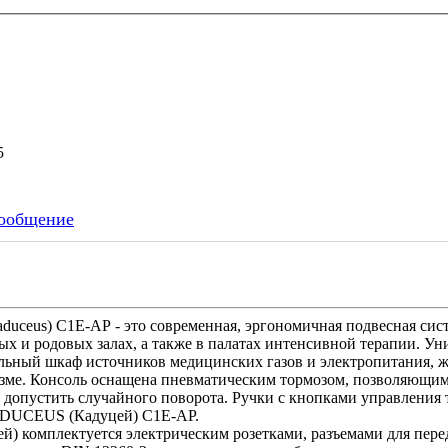
25
ообщение
uceus) C1E-AP - это современная, эргономичная подвесная сис
х и родовых залах, а также в палатах интенсивной терапии. Ун
альный шкаф источников медицинских газов и электропитания, ж
зме. Консоль оснащена пневматическим тормозом, позволяющи
допустить случайного поворота. Ручки с кнопками управления
CADUCEUS (Кадуцей) C1E-AP.
 комплектуется электрическим розетками, разъемами для перед