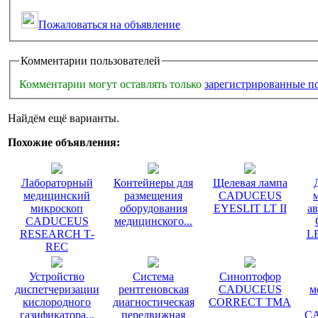
Пожаловаться на объявление
Комментарии пользователей
Комментарии могут оставлять только
зарегистрированные п
Найдём ещё варианты.
Похожие объявления:
Лабораторный
Контейнеры для
Щелевая лампа
медицинский
размещения
CADUCEUS
микроскоп
оборудования
EYESLIT LT II
а
CADUCEUS
медицинского...
RESEARCH Т-
L
REC
Устройство
Система
Синоптофор
диспетчеризации
рентгеновская
CADUCEUS
м
кислородного
диагностическая
CORRECT TМA
газификатора...
передвижная
C