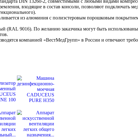
стандарта DIN 13260-2, совместимыми с любыми видами компрес
земления, входящие в состав консоли, позволяют подключать м
ункционального).
ливается из алюминия с полиэстеровым порошковым покрытием
лый (RAL 9016). По желанию заказчика могут быть использован
нтов.
одятся компанией «ВестМедГрупп» в России и отвечают треб