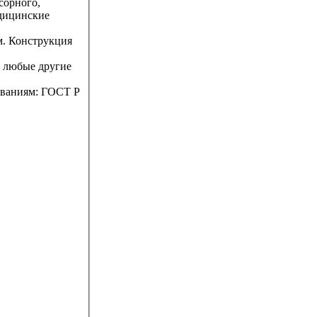
сорного,
едицинские
. Конструкция
ы любые другие
ованиям: ГОСТ Р