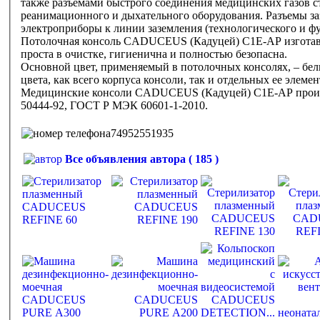
также разъемами быстрого соединения медицинских газов 
реанимационного и дыхательного оборудования. Разъемы за
электроприборы к линии заземления (технологического и ф
Потолочная консоль CADUCEUS (Кадуцей) C1E-AP изготав
проста в очистке, гигиенична и полностью безопасна.
Основной цвет, применяемый в потолочных консолях, – бе
цвета, как всего корпуса консоли, так и отдельных ее элеме
Медицинские консоли CADUCEUS (Кадуцей) C1E-AP произв
50444-92, ГОСТ Р МЭК 60601-1-2010.
74952551935
Все объявления автора ( 185 )