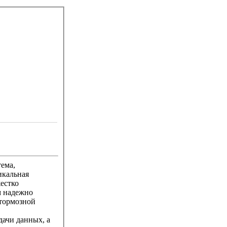
тема,
икальная
естко
м надежно
 тормозной
ачи данных, а