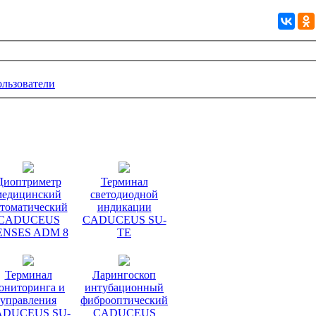
ользователи
Диоптриметр
Терминал
медицинский
светодиодной
втоматический
индикации
CADUCEUS
CADUCEUS SU-
ENSES ADM 8
TE
Терминал
Ларингоскоп
ониторинга и
интубационный
управления
фиброоптический
ADUCEUS SU-
CADUCEUS