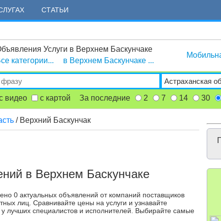
СЛУГАХ
СТАТЬИ
бъявления Услуги в Верхнем Баскунчаке
Мобильн
се категории...
в Верхнем Баскунчаке ...
с видео
с картой
За последние
2
7
14
30
асть
/ Верхний Баскунчак
Г
ений в Верхнем Баскунчаке
дено 0 актуальных объявлений от компаний поставщиков
тных лиц. Сравнивайте цены на услуги и узнавайте
 у лучших специалистов и исполнителей. Выбирайте самые